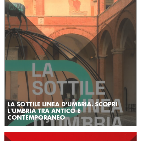
l’artista tematizza la
complessa connessione tra la
figura, l’oggetto e il paesaggio
, che per Cragg
include sia sistemi geologici e microbiologici che contesti
urbani e industriali.
LA SOTTILE LINEA D'UMBRIA. SCOPRI
L'UMBRIA TRA ANTICO E
CONTEMPORANEO