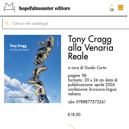
0
L'area shop del sito è ancora in costruzione,
ma puoi comunque ordinare dei titoli inviando
una mail di richiesta allʼindirizzo
mailing@hopefulmonster.net
Tony Cragg
alla Venaria
Reale
a cura di Guido Curto
pagine: 96
formato: 20 x 24 cm
data di
pubblicazione: aprile 2026
confezione: brossura
lingua:
italiano
isbn 9788877573261
€18,00