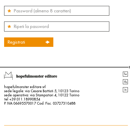
Tw
Fb
hopefulmonster editore srl
In
sede legale: via Cesare Battisti 5, 10123 Torino
sede operativa: via Stampatori 4, 10122 Torino
tel +39.011.18990854
P. IVA 06695570017 Cod. Fisc. 03727310488
Contatti
Login | Registrati