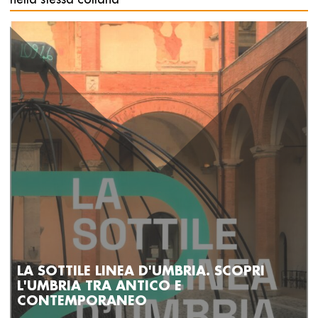
catalogo illustra la produzione artistica di Martina
compresa tra il ‘61 e il ‘77. L’idea della pittura concepita
dall’artista torinese, del suo racconto di luoghi, persone e
fatti, si realizza nelle vibrazioni, discordanze e tensioni tra i
colori applicati sulle tele. La ricchezza di immagini presenti
in questo volume permette di cogliere l’intero percorso
creativo di Piero Martina, avvalendosi anche del contributo
di una completa biobibliografia e di un’approfondita
antologia della critica che raccoglie una ricca serie di
testimonianze tra le quali emergono quelle di Carlo Levi,
Sergio Solmi ed Eugenio Montale.
LA SOTTILE LINEA D'UMBRIA. SCOPRI
L'UMBRIA TRA ANTICO E
CONTEMPORANEO