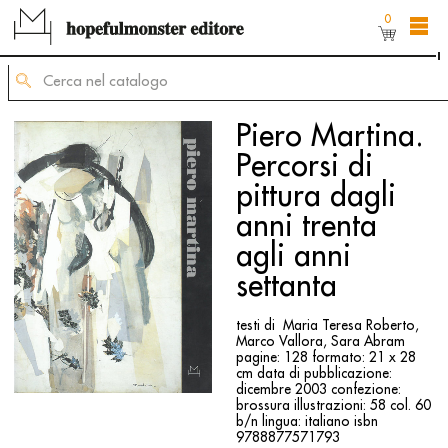
0
L'area shop del sito è ancora in costruzione,
ma puoi comunque ordinare dei titoli inviando
una mail di richiesta allʼindirizzo
mailing@hopefulmonster.net
Piero Martina.
Percorsi di
pittura dagli
anni trenta
agli anni
settanta
testi di Maria Teresa Roberto,
Marco Vallora, Sara Abram
pagine: 128
formato: 21 x 28
cm
data di pubblicazione:
dicembre 2003
confezione:
brossura
illustrazioni: 58 col. 60
b/n
lingua: italiano
isbn
9788877571793