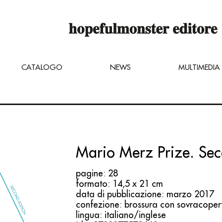
 è ancora in costruzione,
inare dei titoli inviando una mail di ri
ter.net
CATALOGO
NEWS
MULTIMEDIA
Mario Merz Prize. Sec
pagine: 28
formato: 14,5 x 21 cm
data di pubblicazione: marzo 2017
confezione: brossura con sovracoper
lingua: italiano/inglese