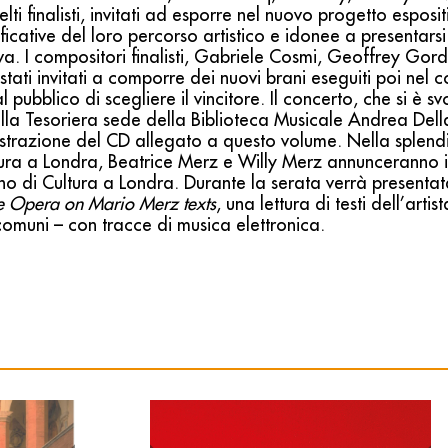
celti finalisti, invitati ad esporre nel nuovo progetto esposi
ificative del loro percorso artistico e idonee a presentarsi
iva. I compositori finalisti, Gabriele Cosmi, Geoffrey Gor
stati invitati a comporre dei nuovi brani eseguiti poi nel
 pubblico di scegliere il vincitore. Il concerto, che si è sv
lla Tesoriera sede della Biblioteca Musicale Andrea Dell
gistrazione del CD allegato a questo volume. Nella splend
ultura a Londra, Beatrice Merz e Willy Merz annunceranno i vi
liano di Cultura a Londra. Durante la serata verrà present
ce Opera on Mario Merz texts
, una lettura di testi dell’arti
e comuni – con tracce di musica elettronica.