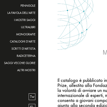
PENNISOLE
LA FAVOLA DELL'ARTE
I MOSTRI SAGGI
ULTRALIBRI
MONOGRAFIE
CATALOGHI D'ARTE
SCRITTI D'ARTISTA
RADICETERNA
SAGGI VECCHIE GLORIE
ALTRI MOSTRI
Il catalogo è pubblicato i
Prize, allestita alla Fond
la volontà di avviare un n
internazionale di esperti,
Tw
consenta a giovani compos
giunto alla seconda edizio