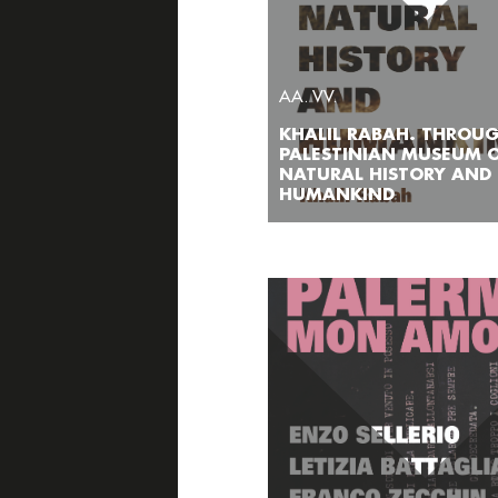
AA. VV.
KHALIL RABAH. THROU
PALESTINIAN MUSEUM 
NATURAL HISTORY AND
HUMANKIND