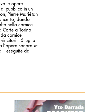
tivo le opere
 al pubblico in un
don, Pierre Mariétan
 concerto, dando
olto nella cornice
a Corte a Torino,
ida cornice
ncitori il 5 luglio
ata l’opera sonora
Io
sta – eseguite da