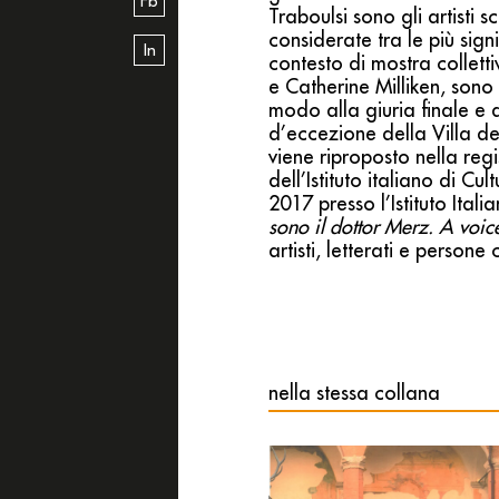
Fb
Traboulsi sono gli artisti s
considerate tra le più sign
In
contesto di mostra collett
e Catherine Milliken, sono 
modo alla giuria finale e al
d’eccezione della Villa de
viene riproposto nella re
dell’Istituto italiano di C
2017 presso l’Istituto Ita
sono il dottor Merz. A voi
artisti, letterati e person
nella stessa collana