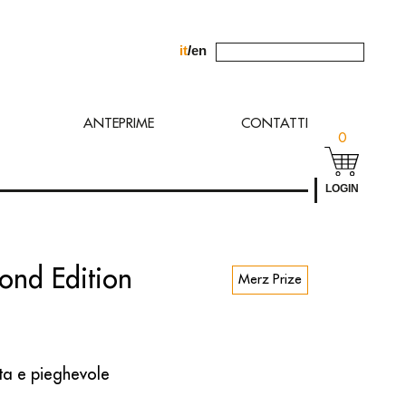
it
/
en
chiesta allʼindirizzo
ANTEPRIME
CONTATTI
0
LOGIN
ond Edition
Merz Prize
ta e pieghevole