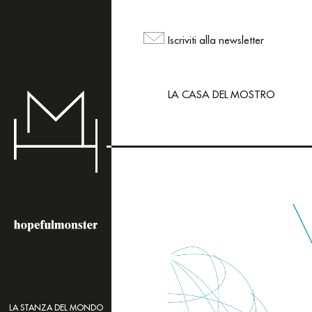
L'area shop del sito
ma puoi comunque ord
Iscriviti alla newsletter
mailing@hopefulmons
LA CASA DEL MOSTRO
LA STANZA DEL MONDO