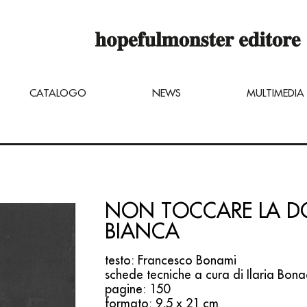
 è ancora in costruzione,
inare dei titoli inviando una mail di ri
ter.net
CATALOGO
NEWS
MULTIMEDIA
NON TOCCARE LA 
BIANCA
testo: Francesco Bonami
schede tecniche a cura di Ilaria Bon
pagine: 150
formato: 9,5 x 21 cm