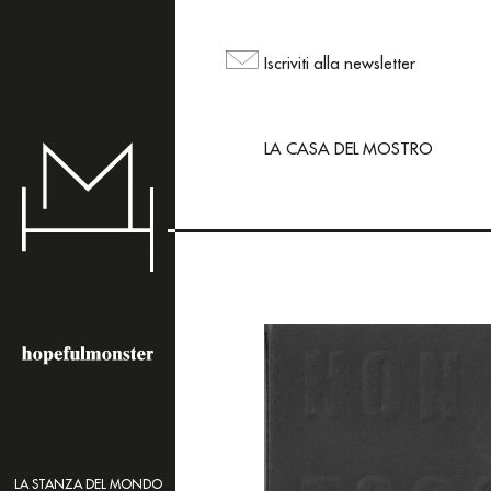
L'area shop del sito
ma puoi comunque ord
Iscriviti alla newsletter
mailing@hopefulmons
LA CASA DEL MOSTRO
LA STANZA DEL MONDO