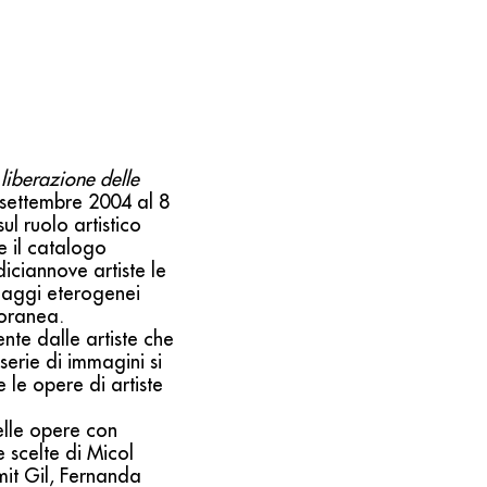
liberazione delle
 settembre 2004 al 8
l ruolo artistico
e il catalogo
diciannove artiste le
uaggi eterogenei
poranea.
nte dalle artiste che
erie di immagini si
 le opere di artiste
elle opere con
 scelte di Micol
mit Gil, Fernanda