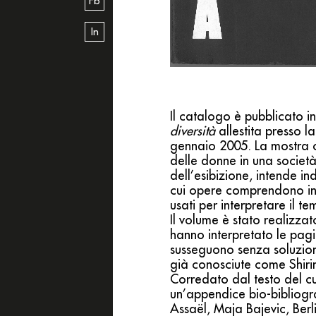
Fb
In
Il catalogo è pubblicato i
diversità
allestita presso
gennaio 2005. La mostra cu
delle donne in una società 
dell’esibizione, intende in
cui opere comprendono ins
usati per interpretare il 
Il volume è stato realizz
hanno interpretato le pag
susseguono senza soluzione
già conosciute come Shiri
Corredato dal testo del c
un’appendice bio-bibliogra
Assaël, Maja Bajevic, Ber