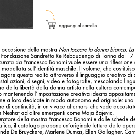
aggiungi al carrello
n occasione della mostra
Non toccare la donna bianca. La 
 la Fondazione Sandretto Re Rebaudengo di Torino dal 17
rata da Francesco Bonami vuole essere una riflessione su
modellata sull’identità maschile. Il volume, che costituisc
dagare questa realtà attraverso il linguaggio creativo di 
tallazioni, disegni, video e fotografie, mescolando ling
tema della libertà della donna artista nella cultura contem
ato mantenendo l’impostazione creativa ideata appositame
ine a loro dedicate in modo autonomo ed originale: una s
 di continuità, in un vivace alternarsi che vede accostate
n Neshat ad altre emergenti come Maja Bajevic.
uratore della mostra Francesco Bonami e dalle schede d
fica, il catalogo propone un’originale lettura delle opere
linde De Bruyckere, Marlene Dumas, Ellen Gallagher, Car