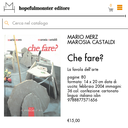
0
L'area shop del sito è ancora in costruzione,
ma puoi comunque ordinare dei titoli inviando
una mail di richiesta allʼindirizzo
mailing@hopefulmonster.net
MARIO MERZ
MAROSIA CASTALDI
Che fare?
La favola dell’arte
pagine: 80
formato: 14 x 20 cm
data di
uscita: febbraio 2004
immagini:
36 col.
confezione: cartonato
lingua: italiano
isbn
9788877571656
€15,00