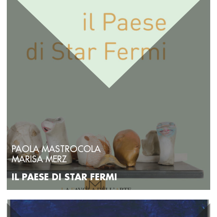
Mario Merz
(Milano 1925-2003). Le opere di Mario Merz
si trovano attualmente nelle collezioni permanenti di tutti i
più grandi e prestigiosi musei del mondo: dal Guggenheim
di New York al MOCA (Museum of Contemporary Art) di Los
Angeles, dallo Stedelijk Museum di Amsterdam alla
Nationalgalerie di Berlino, dall’ Israel Museum di
Gerusalemme al Pompidou di Parigi. Nell’ottobre 2003 ha
ricevuto a Tokyo il prestigioso Praemium Imperiale per la
scultura.
Marosia Castaldi
(Napoli 1951 - Milano 2019), è stata
una scrittrice e artista. Ha pubblicato i racconti
Abbastanza
prossimo
(Tam Tam 1986),
Casa idiota
(Tringale 1990),
Piccoli
paesaggi
(Anterem 1993); romanzi tra cui
La montagna
(Campanotto 1991),
Fermata Km. 501
(Tranchida 1997),
Per
quante vite
(Feltrinelli 1999),
Che chiamiamo anima
(Feltrinelli
2002);
Dava fine alla tremenda notte
(Feltrinelli 2004); il
saggio
La casa del Caos
(in “Punteggiature”, Holden Maps,
BUR 2001); le prose
In mare aperto
(Portofranco 2001); la
fiaba
Il pigiamo di stelle
(Feltrinelli, 2014). Ha collaborato
con “Il Verri”, storica rivista letteraria italiana.
PAOLA MASTROCOLA
MARISA MERZ
IL PAESE DI STAR FERMI