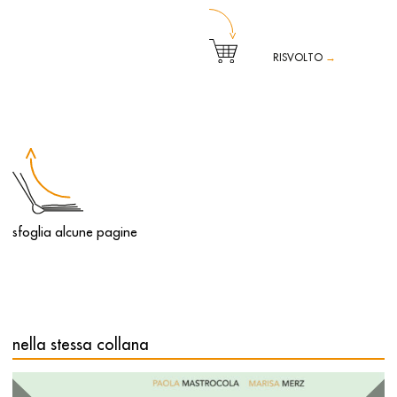
RISVOLTO
→
“Una assomigliava a un dinosauro. Un’altra a un
formichiere. Un’altra a una grossa lucertola o forse a un
coccodrillo. Non sono solo forme o segni tra le stelle. Sono
creature vive che si muovono nel cielo – mi dicevo – l’universo
è pieno di dinosauri, di aquiloni, di lucertole e leoni, di
uomini con le frecce e di rinoceronti.”
Avete mai provato a osservare il cielo attentamente
scoprendovi stelle e costellazioni dalle forme più strane e
sfoglia alcune pagine
non vi siete mai domandati se “dall’altra parte” un altro
bambino, forse un poco diverso da voi, ma con la stessa
vostra curiosità non stia facendo la stessa cosa?
Dall’incontro delle parole di Marosia Castaldi con le
suggestive immagini delle opere di Mario Merz, nasce una
storia delicata e divertente che racconta ai bambini un
mondo fatto di immaginazione con un linguaggio semplice
e poetico, che si accompagna ai colori e alle forme
dell’Arte.
nella stessa collana
La favola dell’arte
, grazie al sinergico incontro tra arte della
scrittura e arte dell’immagine, propone ai bambini un modo
favoloso per entrare nel mondo dell’arte contemporanea,
un utile mezzo di divertimento e insieme di conoscenza.