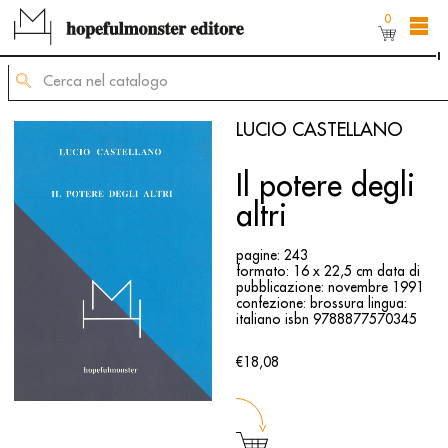
0
L'area shop del sito è ancora in costruzione,
ma puoi comunque ordinare dei titoli inviando
una mail di richiesta allʼindirizzo
mailing@hopefulmonster.net
LUCIO CASTELLANO
Il potere degli
altri
pagine: 243
formato: 16 x 22,5 cm
data di
pubblicazione: novembre 1991
confezione: brossura
lingua:
italiano
isbn 9788877570345
€18,08