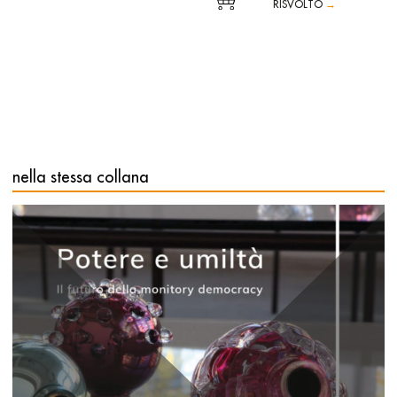
RISVOLTO
→
“Considerare l’eguaglianza come un valore da realizzare
oscura in senso dell’uguaglianza che viviamo: quando gli
uomini sono uguali, le decisioni di interesse collettivo si
prendono a maggioranza secondo il principio ‘un uomo un
voto ’, ma niente ci consente di attribuire alla maggioranza
la virtù della giustizia o della conoscenza”. Il saggio di
Castellano indaga in profondità il potere politico della
verità e la teoria del pluralismo.
nella stessa collana