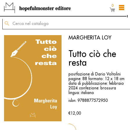
0
L'area shop del sito è ancora in costruzione,
ma puoi comunque ordinare dei titoli inviando
una mail di richiesta allʼindirizzo
mailing@hopefulmonster.net
MARGHERITA LOY
Tutto ciò che
resta
postfazione di Dario Voltolini
pagine: 88
formato: 12 x 18 cm
data di pubblicazione: febbraio
2024
confezione: brossura
lingua: italiano
isbn: 9788877572950
€12,00