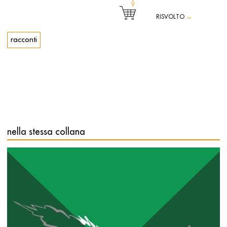
RISVOLTO
→
racconti
Si può dire che la lingua madre di Margherita Loy sia
direttamente l’italiano letterario. In questi tre nuovi racconti
gli elementi portanti sono la possibilità della scrittura di
essere semplice ma di aprire improvvise complessità, il gioco
dei richiami tra il passato e il presente, la tensione tra la
scena narrata e quella vista che si liquefà nel vissuto della
parola, la rarefazione che è evocata con termini nitidi e
precisi, i riverberi di infinite letture abitate da sempre, refoli
nella stessa collana
bassaniani, il pensiero che gioca con le parole. E soprattutto
la presenza dell’oggetto emblematico che catalizza verso
sé le storie perdute e ne rende disponibile la narrazione.
Abbiamo tre gioielli in questa raccolta. Ciascuno racchiude
un mondo, conserva relazioni e affetti, vite irripetibili. Ma la
loro essenza di gioielli riverbera su mondi, relazioni, affetti e
vite il pregio del valore delle loro pietre, dell’oro, delle
perle.
Margherita Loy è una narratrice che nutre un personale
rispetto nei confronti delle storie che racconta. Questo è un
dato caratteriale che permea la sua prosa e la
impreziosisce, sebbene la scrittrice mantenga con cura
affilato il rasoio e appuntito il bulino al cospetto dei dolori e
delle sofferenze.