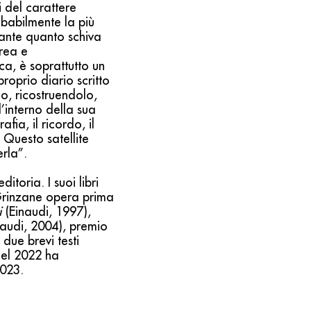
 del carattere
obabilmente la più
gante quanto schiva
rrea e
ca, è soprattutto un
roprio diario scritto
o, ricostruendolo,
interno della sua
afia, il ricordo, il
 Questo satellite
rla”.
toria. I suoi libri
 Grinzane opera prima
i
(Einaudi, 1997),
audi, 2004), premio
 due brevi testi
el 2022 ha
2023.