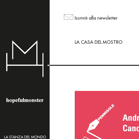
L'area shop del sito
ma puoi comunque ord
Iscriviti alla newsletter
mailing@hopefulmons
LA CASA DEL MOSTRO
LA STANZA DEL MONDO