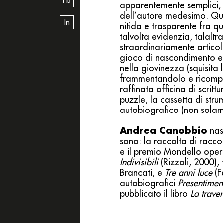
Fb
apparentemente semplici, 
dell’autore medesimo. Ques
In
nitida e trasparente fra q
talvolta evidenzia, talalt
straordinariamente articola
gioco di nascondimento e d
nella giovinezza (squisita
frammentandolo e ricompo
raffinata officina di scrittu
puzzle, la cassetta di str
autobiografico (non solam
Andrea Canobbio
nasc
sono: la raccolta di racco
e il premio Mondello oper
Indivisibili
(Rizzoli, 2000),
Brancati, e
Tre anni luce
(F
autobiografici
Presentimen
pubblicato il libro
La trave