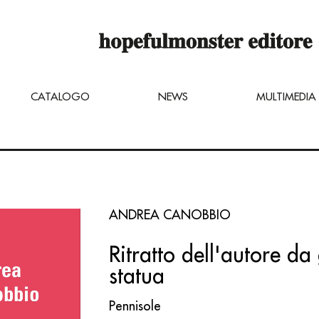
 è ancora in costruzione,
inare dei titoli inviando una mail di ri
ter.net
CATALOGO
NEWS
MULTIMEDIA
ANDREA CANOBBIO
Ritratto dell'autore da
statua
Pennisole