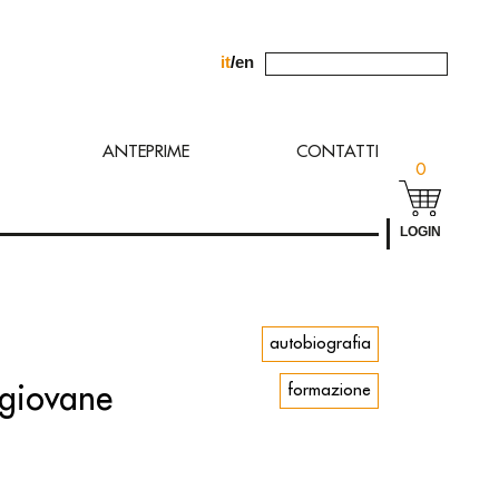
it
/
en
chiesta allʼindirizzo
ANTEPRIME
CONTATTI
0
LOGIN
autobiografia
 giovane
formazione