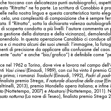
che toccano con delicatezza punti autobiografici, aspetti
to “Ritratto” ne fa parte. La scrittura di Canobbio è pr
uelle nella nostra lingua e questa caratteristica tanto ele
ra cela, una complessità di composizione che è sempre fe
ta. Il “Ritratto”, sotto la dichiarata valenza autobiografi
i scoperta condotto a più livelli: l’autore commenta un p
 la gestione della distanza e della vicinanza), demolendol
nendolo. In questa operazione Canobbio ci conduce all’
ra e ci mostra alcuni dei suoi utensili: l’immagine, la fotogr
umenti di precisione da applicare alla confusione del caos.
ente “auto” e anche “bio/grafico”) è definibile come “pe
e nel 1962 a Torino, dove vive e lavora nel campo dell'edi
nti
Vasi cinesi
(Einaudi, 1989), con cui ha vinto il premio
a prima; i romanzi
Traslochi
(Einaudi, 1992),
Padri di padr
 finalista premio Strega,
Il naturale disordine delle cose
(Ein
eltrinelli, 2013), premio Mondello opera italiana; e infine i
to
(Nottetempo, 2007) e
Mostrarsi
(Nottetempo, 2011). N
rsata notturna
(La nave di Teseo), finalista premio Strega 