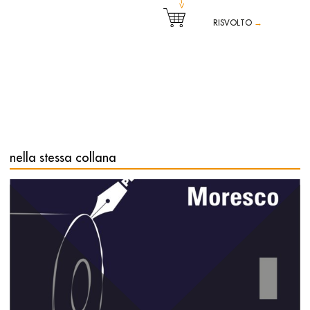
RISVOLTO
→
Tutto ha inizio nel settembre del 364 d.C., con ciò che osò
raccontare la governante greca Baubò all’imperatore
romano
Flavio
Valentiniano
, prima di andare a dormire.
Tra la Milano imperiale e l’
Eleusi
dei misteri, mentre i
germani venivano contrastati sul confine, nella stanza
dell’imperatore febbricitante, si sussurrano le storie dedicate
ai misteri della dea Demetra e di Persefone, la Madre e la
Figlia, storie che ancora non si conoscono. Francesca
nella stessa collana
Sensini, optando per il timbro ancestrale che muove l’atto
del ridere porta le sue risonanze a sabotare nel profondo la
nostra visione del
passaggio epocale
occidentale dal
paganesimo al cristianesimo, aiutandoci a vedere la nostra
continuità culturale e antropologica con il primordiale
mondo dei miti da una prospettiva diversa. La combinazione
del principio generativo femminile, della fertilità universale,
la tensione fatta emergere fra
l’oscurità del potere e
la solarità del riso
sono azioni che l’autrice compie con
sapiente semplicità e leggerezza, riuscendo magistralmente
a suggerire uno spostamento fondamentale e molto
complesso, dagli ampi effetti emozionali e culturali.
Francesca Sensini
, scrittrice, docente e ricercatrice,
attualmente è professoressa associata di Italianistica presso
l’Université Côte d’Azur di Nizza. Classicista di formazione,