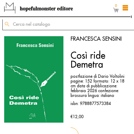
0
L'area shop del sito è ancora in costruzione,
ma puoi comunque ordinare dei titoli inviando
una mail di richiesta allʼindirizzo
mailing@hopefulmonster.net
FRANCESCA SENSINI
Così ride
Demetra
postfazione di Dario Voltolini
pagine: 152
formato: 12 x 18
cm
data di pubblicazione:
febbraio 2026
confezione:
brossura
lingua: italiano
isbn: 9788877573384
€12,00