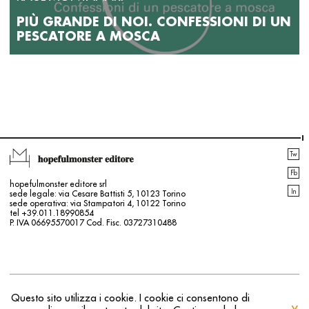
PIÙ GRANDE DI NOI. CONFESSIONI DI UN
PESCATORE A MOSCA
Tw
Fb
hopefulmonster editore srl
In
sede legale: via Cesare Battisti 5, 10123 Torino
sede operativa: via Stampatori 4, 10122 Torino
tel +39.011.18990854
P. IVA 06695570017 Cod. Fisc. 03727310488
Contatti
Login | Registrati
Info legali
Il mio profilo
Questo sito utilizza i cookie. I cookie ci consentono di
Privacy | Cookie Policy
Newsletter