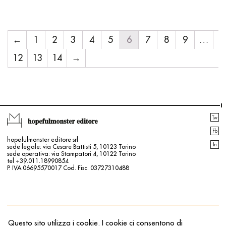
←
1
2
3
4
5
6
7
8
9
…
12
13
14
→
Tw
Fb
hopefulmonster editore srl
In
sede legale: via Cesare Battisti 5, 10123 Torino
sede operativa: via Stampatori 4, 10122 Torino
tel +39.011.18990854
P. IVA 06695570017 Cod. Fisc. 03727310488
Contatti
Login | Registrati
Info legali
Il mio profilo
Questo sito utilizza i cookie. I cookie ci consentono di