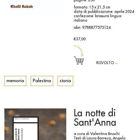
pagine: 256
bibliografia a cura dell’Archivio Merz.
formato: 15 x 21,5 cm
Il libro, costituito da 560 pagine e 350 immagini, esce in due
data di pubblicazione: aprile 2024
edizioni, una in lingua italiana e una in lingua inglese.
confezione: brossura
lingua:
italiano
Il progetto è realizzato grazie al sostegno della Direzione
Generale Creatività Contemporanea del Ministero della
isbn: 9788877573124
Cultura nell’ambito del programma Italian Council (2023).
€37,00
RISVOLTO
→
A Torino, per la prima volta, il Palestinian Museum of Natural
History and Humankind di Khalil Rabah assume la forma di
memoria
Palestina
storia
un cantiere archeologico, in cui il visitatore è invitato a
immergersi in un racconto storico restituito attraverso
testimonianze e indizi. Negli spazi della Fondazione Merz,
l’artista sfida il ruolo del museo come mero contenitore e si
focalizza sull’arte come strumento di interpretazione e
correzione della storia. La pratica artistica di Khalil Rabah
spazia tra pittura, scultura e installazione per costruire
La notte di
un’analisi lucida e attenta della storia e delle sue
interpretazioni, mettendone in discussione le modalità
Sant'Anna
narrative e la percezione che generano. Tematiche
fondamentali come il cambiamento, la memoria e l’identità
si intersecano nei suoi lavori, creando nuovi
a cura di Valentina Bruschi
modi di rappresentare le comunità e i rapporti che le
Testi di Laura Barreca, Angelo