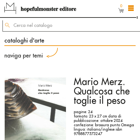
0
L'area shop del sito è ancora in costruzione,
ma puoi comunque ordinare dei titoli inviando
una mail di richiesta allʼindirizzo
mailing@hopefulmonster.net
cataloghi d'arte
naviga per temi
Mario Merz.
Qualcosa che
toglie il peso
pagine: 24
formato: 23 x 27 cm
data di
pubblicazione: ottobre 2024
confezione: brossura punto Omega
lingua: italiano/inglese
isbn
9788877573247