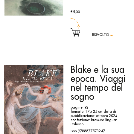
€5,00
RISVOLTO
→
Il catalogo documenta le mostre di Mario Merz
Qualcosa che
toglie il peso
e
che mantiene l'assurdita e la leggerezza della
favola
, allestite alla Fondazione Merz rispettivamente dal 8
luglio al 6 ottobre 2024 e dal 28 ottobre 2024 al 2 febbraio
2025.
Blake e la sua
epoca. Viaggi
nel tempo del
sogno
pagine: 92
formato: 17 x 24 cm
data di
pubblicazione: ottobre 2024
confezione: brossura
lingua:
italiano
isbn 9788877573247