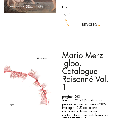
€12,00
RISVOLTO
→
Guida all’opera del celebre artista inglese e alla mostra alla
Venaria Reale (Torino) dal 31 ottobre 2024
William Blake (1757-1827) è un personaggio di spicco
dell’arte e della letteratura britannica. Ignorato quando
era in vita, le sue opere visionarie in pittura, stampa e
Mario Merz
acquerello hanno ispirato intere generazioni e sono ora
riconosciute come contributo unico alla cultura mondiale.
Igloo.
Il catalogo della mostra tenutasi a La Venaria Reale
propone una selezione delle sue opere più belle dalla
Catalogue
collezione della Tate UK, inserite nel contesto di un
momento convulsivo dell’arte, dell'immaginazione e della
Raisonné Vol.
storia britannica. Blake ha vissuto un periodo rivoluzionario,
un’epoca di radicale trasformazione delle idee sull’arte e
1
l'immaginazione, in cui gli artisti hanno veicolato l'arte
verso territori immaginari nuovi e inesplorati.
Le immagini senza tempo di Blake vengono affiancate da
pagine: 560
quelle degli artisti che più lo hanno ispirato e che più lui
formato: 23 x 27 cm
data di
stesso ha influenzato, tra cui Henry Fuseli, Benjamin West e
pubblicazione: settembre 2024
John Hamilton Mortimer.
immagini: 350 col. e b/n
Il volume è corredato di testi di approfondimento su William
confezione: brossura cucita
Blake, su alcuni artisti a lui vicini e sulla corrente artistica del
cartonata
edizione italiana
isbn:
Romanticismo di David Blayney Brown e Alice Insley.