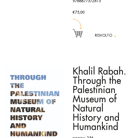
9788877572615
Mostra
Blake e la sua epoca. Viaggi nel tempo del sogno
La Venaria Reale, Venaria, Torino, 31 ottobre 2024 – 2
€75,00
febbraio 2025
RISVOLTO
→
Il primo volume del catalogo ragionato dell’opera
dell’artista è dedicato agli igloo. Basato sull’esaustiva
ricerca condotta dalla storica dell’arte Maddalena Disch, è
un progetto editoriale di Fondazione Merz, con il supporto
del Comitato Scientifico ed Editoriale composto da Mariano
Boggia, Luisa Borio, Richard Flood, Beatrice Merz, Frances
Khalil Rabah.
Morris e Vicente Todolì. Il volume è introdotto da un testo a
firma di Beatrice Merz e dal saggio di Maddalena Disch.
Through the
Ogni opera è presentata con una scheda analitica storica e
biografica coadiuvata da accurati riferimenti bibliografici e
Palestinian
da un esauriente repertorio fotografico.
Il volume include testi dell’artista e interviste a Jean-
Museum of
Christophe Ammann, Mirella Bandini, Sergio Barana, Matteo
Benvenuti, Achille Bonito Oliva, Germano Celant, Bruno
Natural
Corà, Danilo Eccher, Corinna Ferrari, Piero Gilardi, Marlis
Grüterich, Claudio Guarda, Michael Haerdter, Richard
History and
Koshalek, Corrado Levi, Salvatore Licitra, Beatrice Merz,
Linda Morris, Fumio Nanjo, Suzanne Pagé, Gabriele
Humankind
Perretta, Bartolomeo Pietromarchi, Mila Pistoi, Barbara Reise,
Giuseppe Risso, Harald Szeemann, Laura Tansini, Caroline
Tisdall, Tommaso Trini, Paolo Vagheggi, Gemma Vincenzini
e Francesco Vincitorio; oltre a una nota biografica e alla