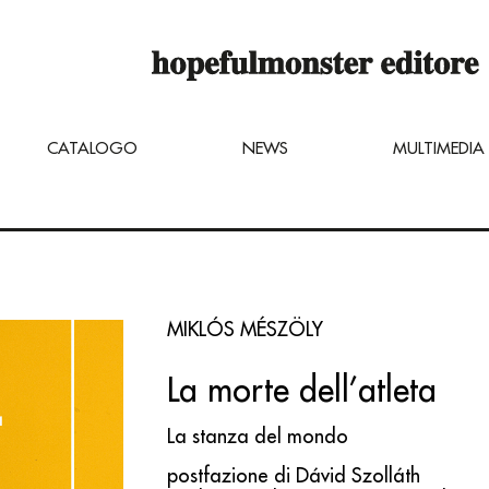
 è ancora in costruzione,
inare dei titoli inviando una mail di ri
ter.net
CATALOGO
NEWS
MULTIMEDIA
MIKLÓS MÉSZÖLY
La morte dell’atleta
La stanza del mondo
postfazione di Dávid Szolláth