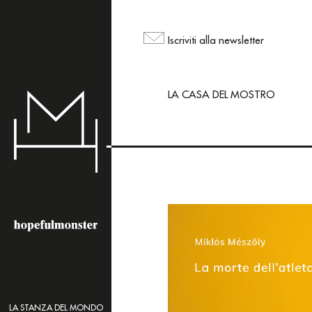
L'area shop del sito
ma puoi comunque ord
Iscriviti alla newsletter
mailing@hopefulmons
LA CASA DEL MOSTRO
LA STANZA DEL MONDO