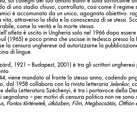
da, sui colleghi del suo amato Bálint e sulla soffocante a
ndo di uno stadio chiuso, controllato, così come il regime 
amici è accomunato da un unico, agognato obiettivo: ra
a vita, attraverso la sfida e la conoscenza di se stessi. S
rabile, come la verità e la morte stessa.
dell’atleta è uscito in Ungheria solo nel 1966 dopo essere
uil (1965) e poco prima che uscisse in tedesco presso la
e la censura ungherese ad autorizzarne la pubblicazione 
ina di lingue.
árd, 1921 – Budapest, 2001) è tra gli scrittori ungheresi pi
nto.
44, viene mandato al fronte lo stesso anno, cadendo prig
dal 1958 collabora con la rivista letteraria
Jelenkor
, c
e della Letteratura Széchenyi, è tra i portavoce della D
si segnalano – per motivi di censura politica non ne sono 
us
,
Pontos történetek, útközben
,
Film
,
Megbocsátás
,
Otthon é