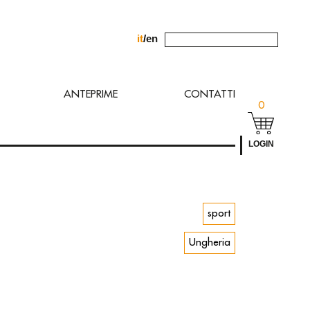
it
/
en
chiesta allʼindirizzo
ANTEPRIME
CONTATTI
0
LOGIN
sport
Ungheria