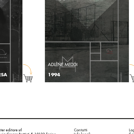
ADLÈNE MEDDI
RSA
1994
er editore srl
Contatti
Log