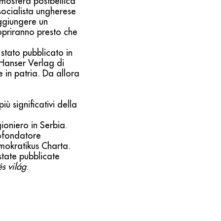
tmosfera postbellica
socialista ungherese
ggiungere un
copriranno presto che
 stato pubblicato in
 Hanser Verlag di
in patria. Da allora
ù significativi della
ioniero in Serbia.
ofondatore
emokratikus Charta.
state pubblicate
s világ
.