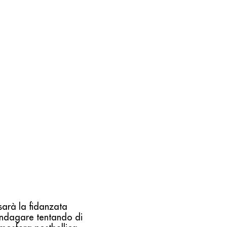
o
 sarà la fidanzata
d indagare tentando di