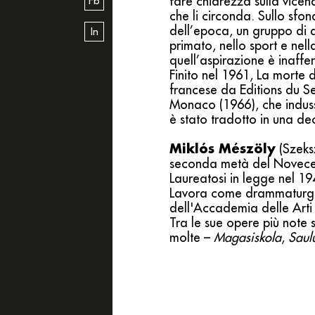
fare chiarezza sulla vicen
Fb
che li circonda. Sullo sfo
dell’epoca, un gruppo di 
In
primato, nello sport e nell
quell’aspirazione è inaffer
Finito nel 1961, La morte 
francese da Editions du Se
Monaco (1966), che induss
è stato tradotto in una dec
Miklós Mészöly
(Szeksz
seconda metà del Novece
Laureatosi in legge nel 19
Lavora come drammaturgo, 
dell'Accademia delle Arti 
Tra le sue opere più note 
molte –
Magasiskola
,
Saul