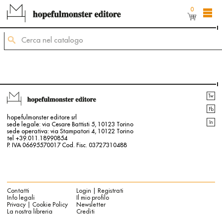
0
L'area shop del sito è ancora in costruzione,
ma puoi comunque ordinare dei titoli inviando
una mail di richiesta allʼindirizzo
mailing@hopefulmonster.net
Tw
Fb
hopefulmonster editore srl
In
sede legale: via Cesare Battisti 5, 10123 Torino
sede operativa: via Stampatori 4, 10122 Torino
tel +39.011.18990854
P. IVA 06695570017 Cod. Fisc. 03727310488
Contatti
Login | Registrati
Info legali
Il mio profilo
Privacy | Cookie Policy
Newsletter
La nostra libreria
Crediti