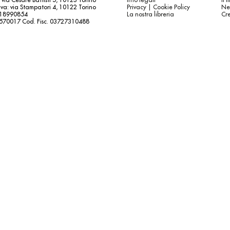
va: via Stampatori 4, 10122 Torino
Privacy | Cookie Policy
Ne
.18990854
La nostra libreria
Cre
5570017 Cod. Fisc. 03727310488