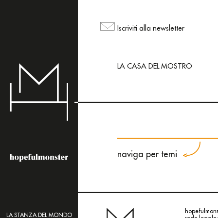
L'area shop del sito
ma puoi comunque ord
Iscriviti alla newsletter
mailing@hopefulmons
LA CASA DEL MOSTRO
naviga per temi
hopefulmonst
LA STANZA DEL MONDO
sede legale: