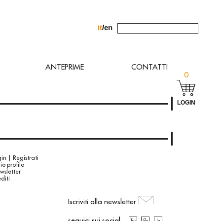
it
/
en
chiesta allʼindirizzo
ANTEPRIME
CONTATTI
0
LOGIN
in | Registrati
mio profilo
wsletter
diti
Iscriviti alla newsletter
seguici sui social