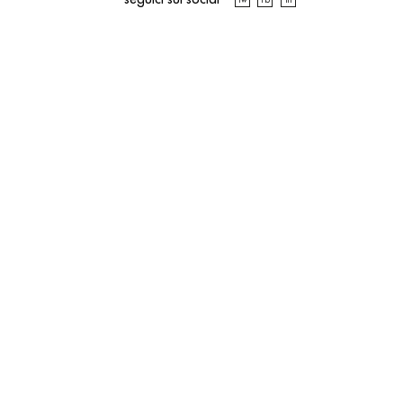
Tw
Fb
In