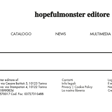
 è ancora in costruzione,
inare dei titoli inviando una mail di ri
ter.net
CATALOGO
NEWS
MULTIMEDIA
er editore srl
Contatti
Log
 via Cesare Battisti 5, 10123 Torino
Info legali
Il 
va: via Stampatori 4, 10122 Torino
Privacy | Cookie Policy
Ne
.18990854
La nostra libreria
Cre
5570017 Cod. Fisc. 03727310488