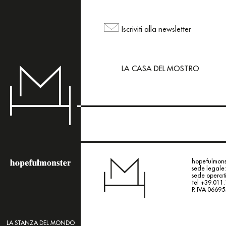
L'area shop del sito
ma puoi comunque ord
Iscriviti alla newsletter
mailing@hopefulmons
LA CASA DEL MOSTRO
hopefulmonst
sede legale:
sede operati
tel +39.011
P. IVA 0669
LA STANZA DEL MONDO