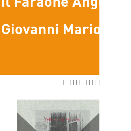
raone Anguilla
nni Mariotti