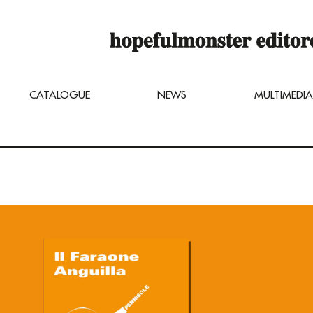
op online is still under construction,
u can still order titles by sending a req
ng@hopefulmonster.net
CATALOGUE
NEWS
MULTIMEDIA