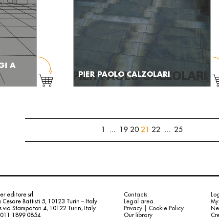
GI A
PIER PAOLO CALZOLARI
1
...
19
20
21
22
...
25
r editore srl
Contacts
Log
a Cesare Battisti 5, 10123 Turin – Italy
Legal area
My 
via Stampatori 4, 10122 Turin, Italy
Privacy | Cookie Policy
Ne
 011 1899 0854
Our library
Cre