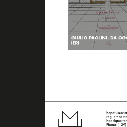
GIULIO PAOLINI. DA OG
IERI
hopefulmonste
reg. office vi
headquarters 
Phone: (+39)