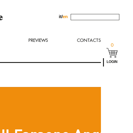
it
/
en
uest to
PREVIEWS
CONTACTS
0
LOGIN