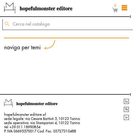
0
L'area shop del sito è ancora in costruzione,
ma puoi comunque ordinare dei titoli inviando
una mail di richiesta allʼindirizzo
mailing@hopefulmonster.net
naviga per temi
Tw
Fb
hopefulmonster editore srl
In
sede legale: via Cesare Battisti 5, 10123 Torino
sede operativa: via Stampatori 4, 10122 Torino
tel +39.011.18990854
P. IVA 06695570017 Cod. Fisc. 03727310488